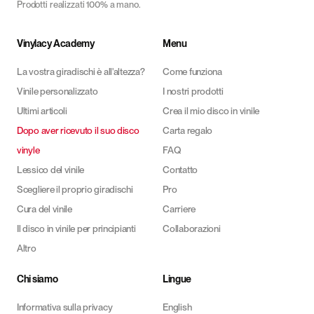
Prodotti realizzati 100% a mano.
Vinylacy Academy
Menu
La vostra giradischi è all'altezza?
Come funziona
Vinile personalizzato
I nostri prodotti
Ultimi articoli
Crea il mio disco in vinile
Dopo aver ricevuto il suo disco
Carta regalo
vinyle
FAQ
Lessico del vinile
Contatto
Scegliere il proprio giradischi
Pro
Cura del vinile
Carriere
Il disco in vinile per principianti
Collaborazioni
Altro
Chi siamo
Lingue
Informativa sulla privacy
English