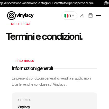
Vai al
pi di spedizione variano con le stagioni. Contattateci per saperne di più.
I
contenuto
IT
NOTE LEGALI
Termini e condizioni.
PREAMBOLO
Informazioni generali
Le presenti condizioni generali di vendita si applicano a
tutte le vendite concluse sul Vinylacy .
AZIENDA
Vinylacy