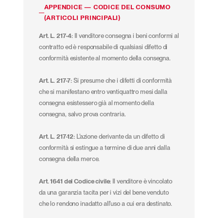
APPENDICE — CODICE DEL CONSUMO
(ARTICOLI PRINCIPALI)
Art. L. 217-4:
Il venditore consegna i beni conformi al
contratto ed è responsabile di qualsiasi difetto di
conformità esistente al momento della consegna.
Art. L. 217-7:
Si presume che i difetti di conformità
che si manifestano entro ventiquattro mesi dalla
consegna esistessero già al momento della
consegna, salvo prova contraria.
Art. L. 217-12:
L’azione derivante da un difetto di
conformità si estingue a termine di due anni dalla
consegna della merce.
Art. 1641 del Codice civile:
Il venditore è vincolato
da una garanzia tacita per i vizi del bene venduto
che lo rendono inadatto all’uso a cui era destinato.