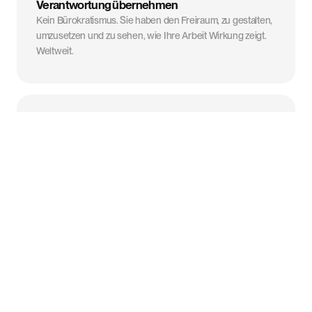
Verantwortung übernehmen
Kein Bürokratismus. Sie haben den Freiraum, zu gestalten,
umzusetzen und zu sehen, wie Ihre Arbeit Wirkung zeigt.
Weltweit.
🌍
Globale Reichweite
Unsere Kunden kommen aus aller Welt. Sie werden eine
weltweite Community aus Künstlern und Musikliebhabern
beeinflussen.
🤝