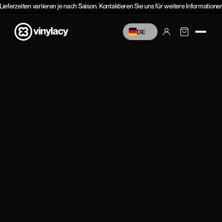
Zum
ieferzeiten variieren je nach Saison. Kontaktieren Sie uns für weitere Informationen
Inhalt
springen
DE