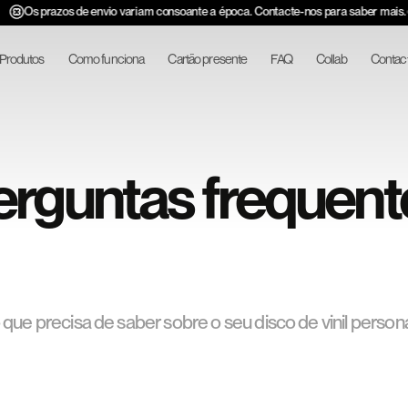
Os prazos de envio variam consoante a época. Contacte-nos para saber mais.
Produtos
Como funciona
Cartão presente
FAQ
Collab
Contac
erguntas frequent
que precisa de saber sobre o seu disco de vinil persona