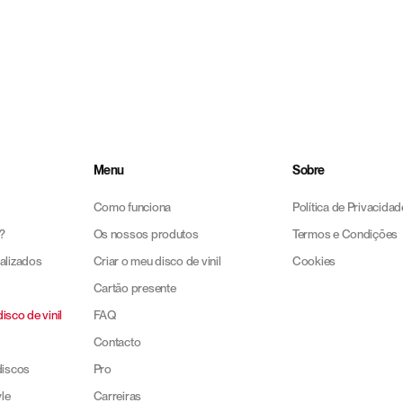
são rigorosamente
testados e inspecionados
antes do envio. No
quipa de apoio ao cliente está aqui para o ajudar.
Menu
Sobre
Como funciona
Política de Privacidad
?
Os nossos produtos
Termos e Condições
alizados
Criar o meu disco de vinil
Cookies
Cartão presente
isco de vinil
FAQ
Contacto
discos
Pro
le
Carreiras