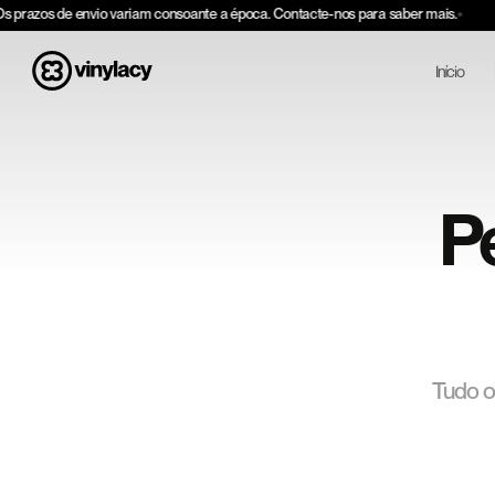
Ir para o
s prazos de envio variam consoante a época. Contacte-nos para saber mais.
conteúdo
Início
P
Tudo o 