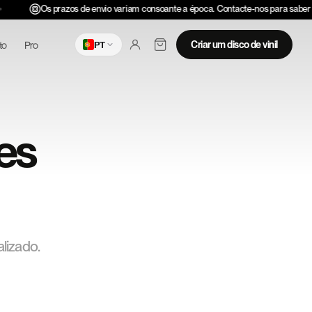
Os prazos de envio variam consoante a época. Contacte-nos para saber 
to
Pro
Criar um disco de vinil
PT
es
lizado.