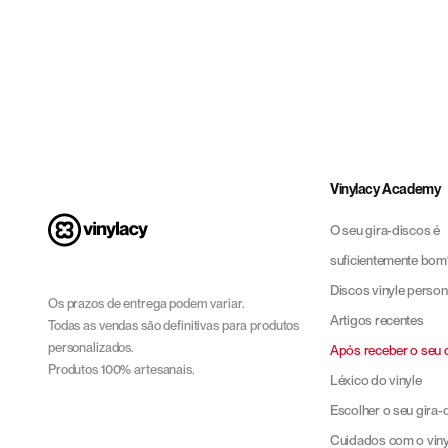
Todos os nossos discos 
algum problema, a nossa e
Vinylacy Academy
O seu gira-discos é
suficientemente bom
Discos vinyle person
Os prazos de entrega podem variar.
Artigos recentes
Todas as vendas são definitivas para produtos
personalizados.
Após receber o seu d
Produtos 100% artesanais.
Léxico do vinyle
Escolher o seu gira-
Cuidados com o viny