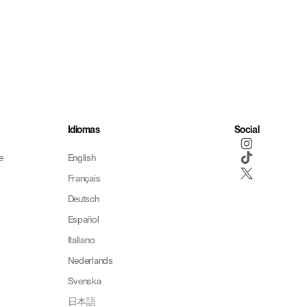
 entanto, se encontrar
Idiomas
Social
e
English
Français
Deutsch
Español
Italiano
Nederlands
Svenska
日本語