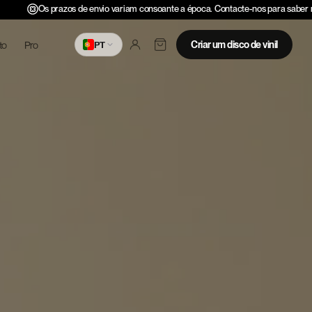
Os prazos de envio variam consoante a época. Contacte-nos para saber m
to
Pro
Criar um disco de vinil
PT