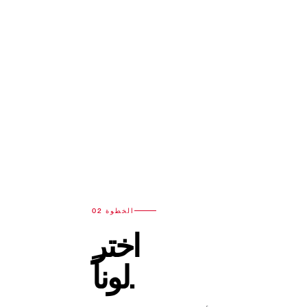
الخطوة 02
اختر
لوناً.