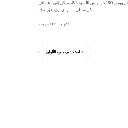
فينيل بريميوم بسماكة 2 ملم ووزن 180 جرام. من الأسود الكلاسيكي إلى الشفاف
الكريستالي — أو أي لون يعبّر عنك.
أكثر من 100 لون متاح
استكشف جميع الألوان →