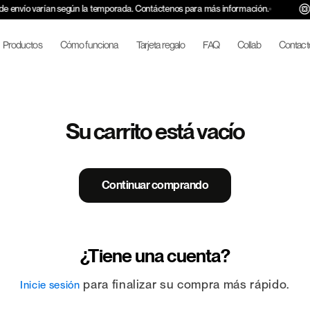
de envío varían según la temporada. Contáctenos para más información.
Productos
Cómo funciona
Tarjeta regalo
FAQ
Collab
Contact
Su carrito está vacío
Continuar comprando
¿Tiene una cuenta?
para finalizar su compra más rápido.
Inicie sesión