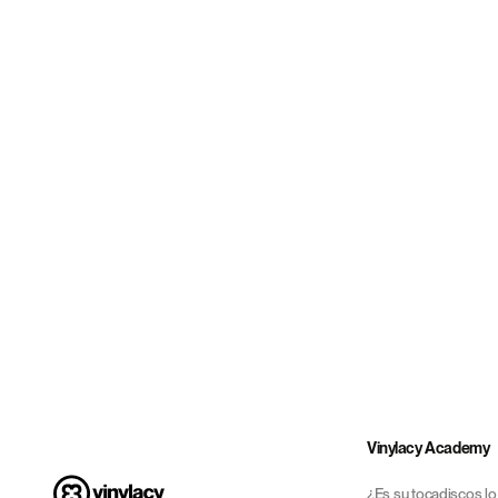
Vinylacy Academy
¿Es su tocadiscos lo