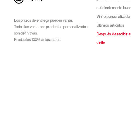
suficientemente bue
Vinilo personalizado
Los plazos de entrega pueden variar.
Últimos artículos
Todas las ventas de productos personalizados
son definitivas.
Después de recibir s
Productos 100% artesanales.
vinilo
Léxico del disco de v
Elegir su tocadiscos
Cuidado del disco de
Vinilo para principia
Otro