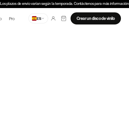
Los plazos de envío varían según la temporada. Contáctenos para más información.
o
Pro
Crear un disco de vinilo
ES