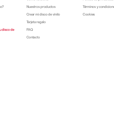
no?
Nuestros productos
Términos y condicion
Crear mi disco de vinilo
Cookies
Tarjeta regalo
u disco de
FAQ
Contacto
inilo
Pro
Empleo
 vinilo
Colaboraciones
ntes