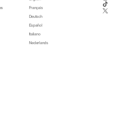
es
Français
Deutsch
Español
Italiano
Nederlands
Svenska
日本語
한국어
العربية
Português
中文
ภาษาไทย