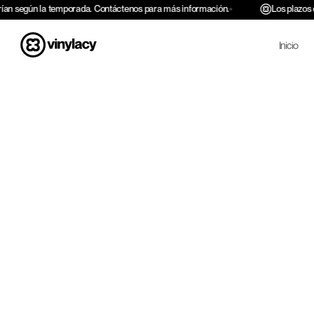
Saltar al
rían según la temporada. Contáctenos para más información.
Los plazos 
contenido
Inicio